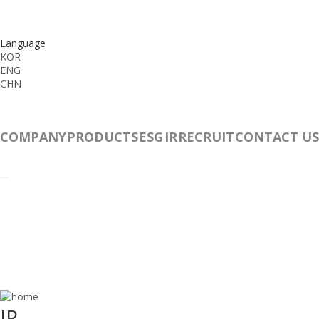
Language
KOR
ENG
CHN
COMPANY
PRODUCTS
ESG
IR
RECRUIT
CONTACT US
IR
IR