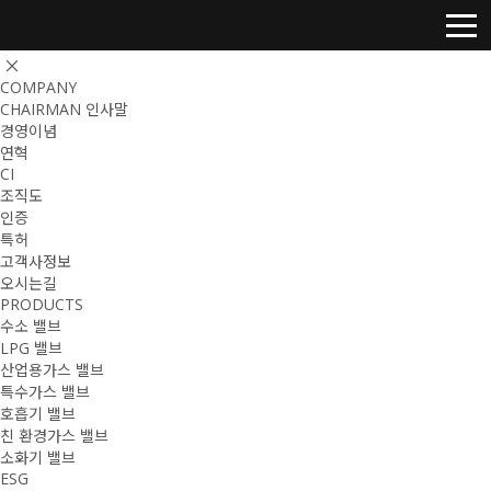
COMPANY
CHAIRMAN 인사말
경영이념
연혁
CI
조직도
인증
특허
고객사정보
오시는길
PRODUCTS
수소 밸브
LPG 밸브
산업용가스 밸브
특수가스 밸브
호흡기 밸브
친 환경가스 밸브
소화기 밸브
ESG