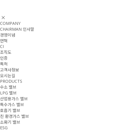
COMPANY
CHAIRMAN 인사말
경영이념
연혁
CI
조직도
인증
특허
고객사정보
오시는길
PRODUCTS
수소 밸브
LPG 밸브
산업용가스 밸브
특수가스 밸브
호흡기 밸브
친 환경가스 밸브
소화기 밸브
ESG