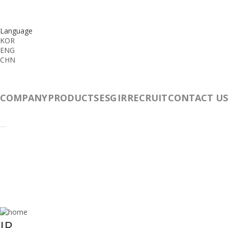
Language
KOR
ENG
CHN
COMPANY
PRODUCTS
ESG
IR
RECRUIT
CONTACT US
IR
IR