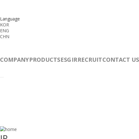
Language
KOR
ENG
CHN
COMPANY
PRODUCTS
ESG
IR
RECRUIT
CONTACT US
IR
IR