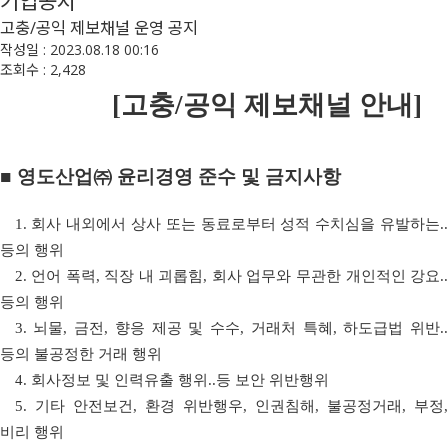
기업공시
고충/공익 제보채널 운영 공지
작성일 : 2023.08.18 00:16
조회수 : 2,428
[
고충
/
공익 제보채널 안내
]
■
영도산업㈜ 윤리경영 준수 및 금지사항
1.
회사 내외에서 상사 또는 동료로부터 성적 수치심을 유발하는
.
등의 행위
2.
언어 폭력
,
직장 내 괴롭힘
,
회사 업무와 무관한 개인적인 강요
.
등의 행위
3.
뇌물
,
금전
,
향응 제공 및 수수
,
거래처 특혜
,
하도급법 위반
..
등의 불공정한 거래 행위
4.
회사정보 및 인력유출 행위
..
등 보안 위반행위
5.
기타 안전보건, 환경 위반행우, 인권침해
,
불공정거래
,
부정
비리 행위