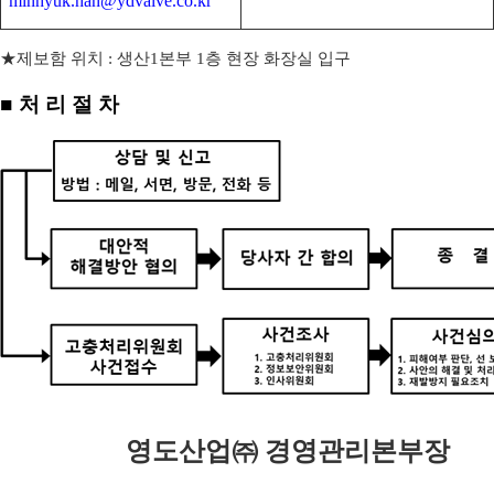
minhyuk.han@ydvalve.co.kr
★제보함 위치
:
생산
1
본부
1
층 현장 화장실 입구
■
처 리 절 차
영도산업㈜ 경영관리본부장