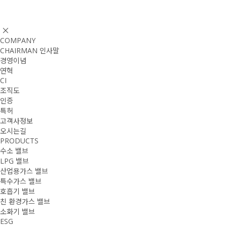
COMPANY
CHAIRMAN 인사말
경영이념
연혁
CI
조직도
인증
특허
고객사정보
오시는길
PRODUCTS
수소 밸브
LPG 밸브
산업용가스 밸브
특수가스 밸브
호흡기 밸브
친 환경가스 밸브
소화기 밸브
ESG